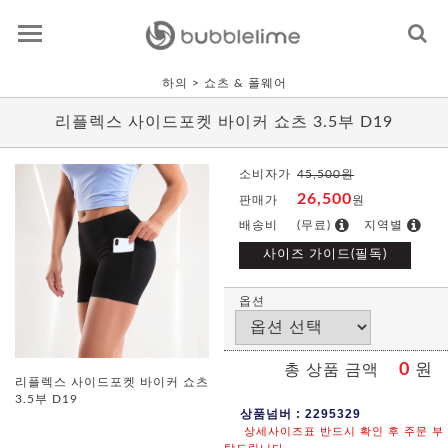
하의
> 쇼츠 & 폴웨어
리플렉스 사이드포켓 바이커 쇼츠 3.5부 D19
소비자가
45,500원
26,500
판매가
원
배송비
(무료)
지역별
사이즈 가이드(필독)
옵션
0
원
총 상품 금액
리플렉스 사이드포켓 바이커 쇼츠
3.5부 D19
상품넘버 : 2295329
상세사이즈표 반드시 확인 후 주문 부