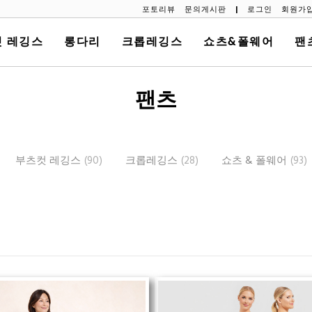
포토리뷰
문의게시판
|
로그인
회원가
 레깅스
롱다리
크롭레깅스
쇼츠&폴웨어
팬
팬츠
부츠컷 레깅스
(90)
크롭레깅스
(28)
쇼츠 & 폴웨어
(93)