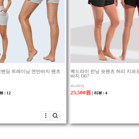
밴딩 트레이닝 면반바지 팬츠
퀵드라이 런닝 숏팬츠 허리 지퍼포
바지 D07
46,500
원
25,500원
뷰 : 12
| 리뷰 : 4