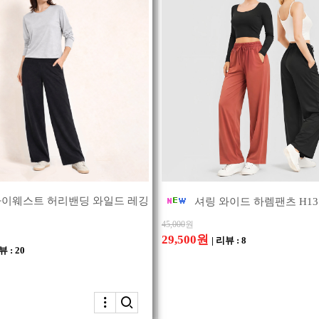
하이웨스트 허리밴딩 와일드 레깅
셔링 와이드 하렘팬츠 H13
45,000
원
29,500원
| 리뷰 : 8
뷰 : 20