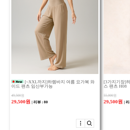
[~XXL까지]하렘바지 여름 요가복 와
[3가지기장]
이드 팬츠 임산부가능
스 팬츠 H08
49,500
원
55,000
원
29,500원
29,500원
| 리뷰 : 80
| 리