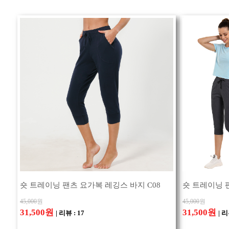
숏 트레이닝 팬츠 요가복 레깅스 바지 C08
숏 트레이닝 
45,000
원
45,000
원
31,500원
31,500원
| 리뷰 : 17
| 리