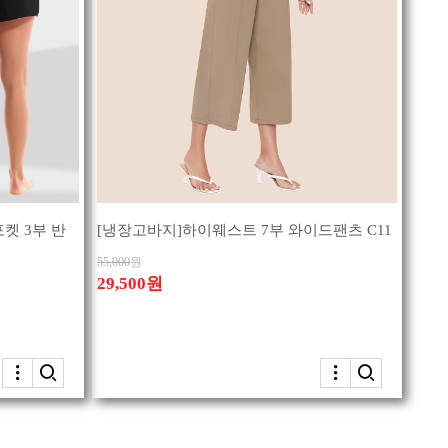
켓 3부 반
[냉장고바지]하이웨스트 7부 와이드팬츠 C11
55,000
원
29,500원