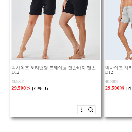
빅사이즈 허리밴딩 트레이닝 면반바지 팬츠
빅사이즈 허리
D12
D12
48,500
원
48,500
원
29,500원
29,500원
| 리뷰 : 12
| 리