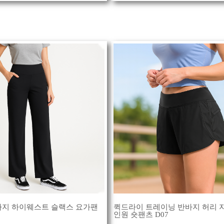
바지 하이웨스트 슬랙스 요가팬
퀵드라이 트레이닝 반바지 허리 
인원 숏팬츠 D07