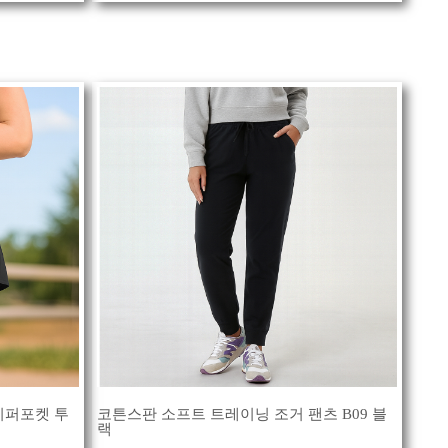
지퍼포켓 투
코튼스판 소프트 트레이닝 조거 팬츠 B09 블
랙