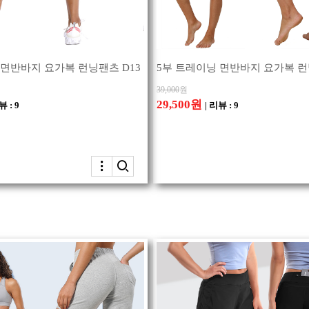
 면반바지 요가복 런닝팬츠 D13
5부 트레이닝 면반바지 요가복 런
39,000
원
29,500원
뷰 : 9
| 리뷰 : 9