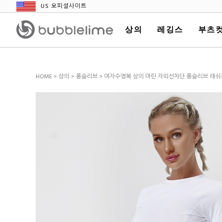
US 오피셜사이트
상의
레깅스
부츠컷
HOME
>
상의
>
롱슬리브
> 여자수영복 상의 마린 자외선차단 롱슬리브 래쉬가