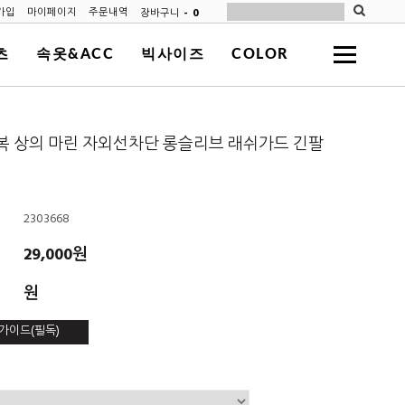
-
0
장바구니
가입
마이페이지
주문내역
츠
속옷&ACC
빅사이즈
COLOR
 상의 마린 자외선차단 롱슬리브 래쉬가드 긴팔
2303668
29,000원
원
가이드(필독)