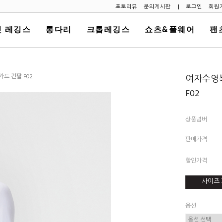
포토리뷰
문의게시판
|
로그인
회원
 레깅스
롱다리
크롭레깅스
쇼츠&폴웨어
팬
드 긴팔 F02
여자수영복
F02
상품넘버
판매가격
할인가격
사이즈 
옵션