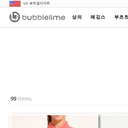
US 오피셜사이트
상의
레깅스
부츠컷
99
items.