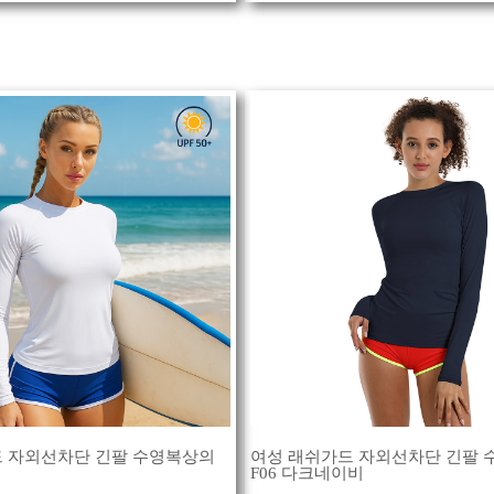
 자외선차단 긴팔 수영복상의
여성 래쉬가드 자외선차단 긴팔 
F06 다크네이비