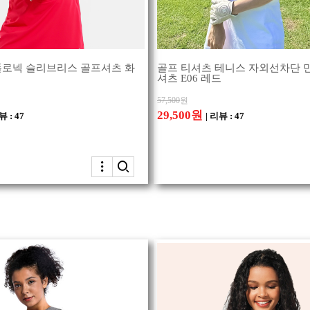
로넥 슬리브리스 골프셔츠 화
골프 티셔츠 테니스 자외선차단 
셔츠 E06 레드
57,500
원
29,500원
뷰 : 47
| 리뷰 : 47