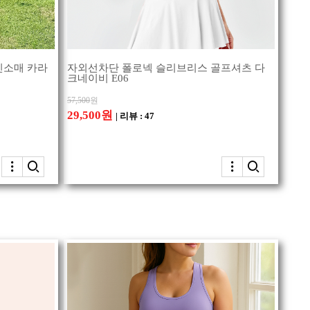
민소매 카라
자외선차단 폴로넥 슬리브리스 골프셔츠 다
크네이비 E06
57,500
원
29,500원
| 리뷰 : 47