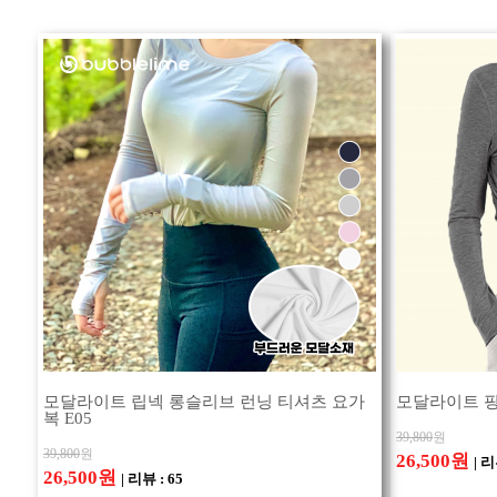
모달라이트 립넥 롱슬리브 런닝 티셔츠 요가
모달라이트 핑
복 E05
39,800
원
39,800
원
26,500원
| 리
26,500원
| 리뷰 : 65