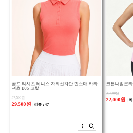
골프 티셔츠 테니스 자외선차단 민소매 카라
코튼나일론라이
셔츠 E06 코랄
35,000
원
57,500
원
22,000원
| 리
29,500원
| 리뷰 : 47