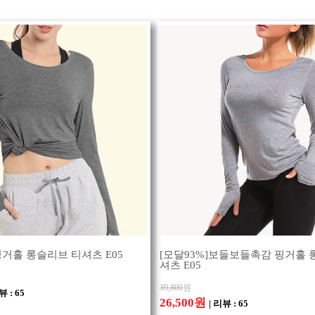
거홀 롱슬리브 티셔츠 E05
[모달93%]보들보들촉감 핑거홀 
셔츠 E05
39,800
원
뷰 : 65
26,500원
| 리뷰 : 65