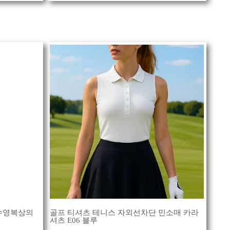
수영복상의
골프 티셔츠 테니스 자외선차단 민소매 카라
셔츠 E06 블루