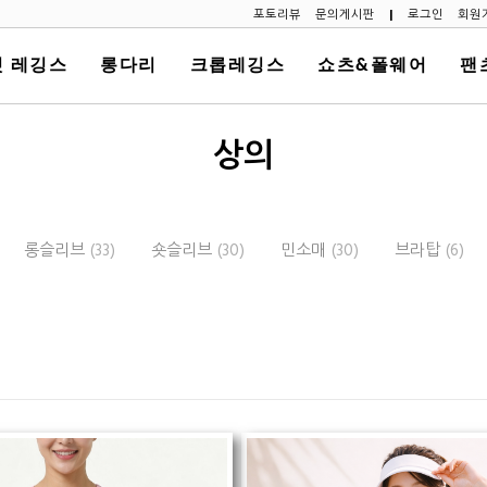
포토리뷰
문의게시판
|
로그인
회원
 레깅스
롱다리
크롭레깅스
쇼츠&폴웨어
팬
상의
롱슬리브
(33)
숏슬리브
(30)
민소매
(30)
브라탑
(6)