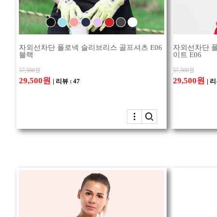
자외선차단 폴로넥 슬리브리스 골프셔츠 E06
자외선차단 폴
블랙
이트 E06
57,500
원
57,500
원
29,500원
29,500원
| 리뷰 : 47
| 리