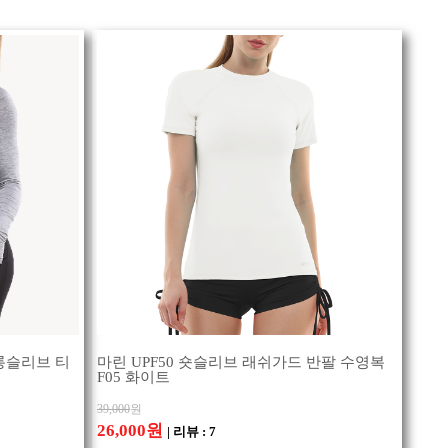
롱슬리브 티
마린 UPF50 숏슬리브 래쉬가드 반팔 수영복
F05 화이트
39,000
원
26,000원
| 리뷰 : 7