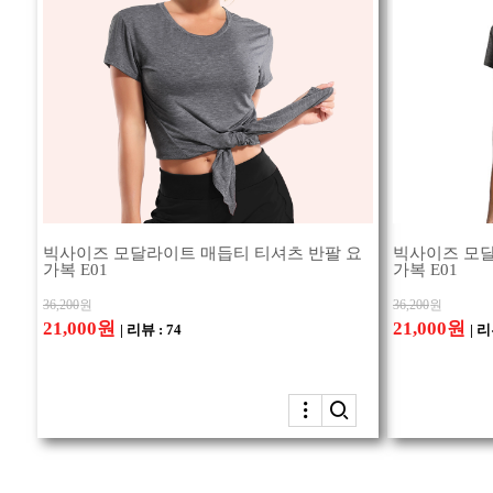
빅사이즈 모달라이트 매듭티 티셔츠 반팔 요
빅사이즈 모달
가복 E01
가복 E01
36,200
원
36,200
원
21,000원
21,000원
| 리뷰 : 74
| 리