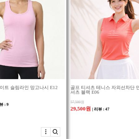
트 슬림라인 망고나시 E12
골프 티셔츠 테니스 자외선차단 
셔츠 블랙 E06
57,500
원
뷰 : 9
29,500원
| 리뷰 : 47