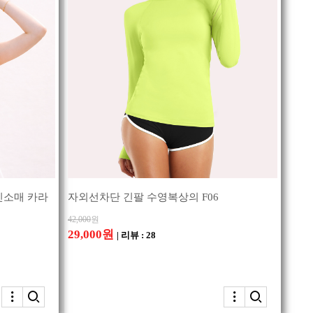
민소매 카라
자외선차단 긴팔 수영복상의 F06
42,000
원
29,000원
| 리뷰 : 28