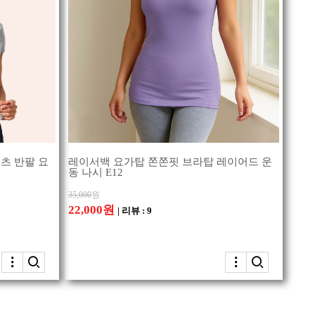
츠 반팔 요
레이서백 요가탑 쫀쫀핏 브라탑 레이어드 운
동 나시 E12
35,000
원
22,000원
| 리뷰 : 9